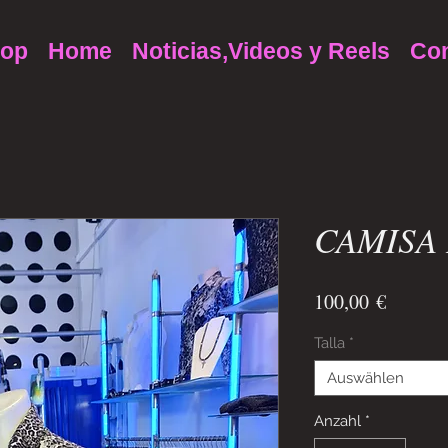
op
Home
Noticias,Videos y Reels
Con
CAMISA
Preis
100,00 €
Talla
*
Auswählen
Anzahl
*