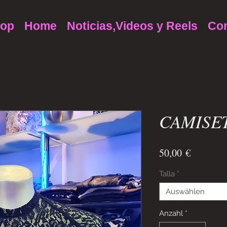
op
Home
Noticias,Videos y Reels
Con
CAMISET
Preis
50,00 €
Talla
*
Auswählen
Anzahl
*