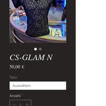
CS-GLAM N
Preis
50,00 €
Talla
*
Anzahl
*