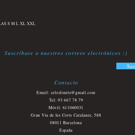
AS S M L XL XXL
Suscríbase a nuestros correos electrónicos :)
Sus
Contacto
​
Email:
celeslimite@gmail.com
Tel: 93 667 78 79
Móvil
: 611060031
Gran Via de les Corts Catalanes, 588
08011 Barcelona
España