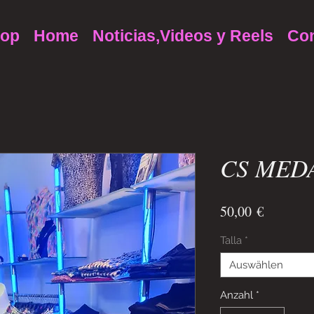
op
Home
Noticias,Videos y Reels
Con
CS MED
Preis
50,00 €
Talla
*
Auswählen
Anzahl
*