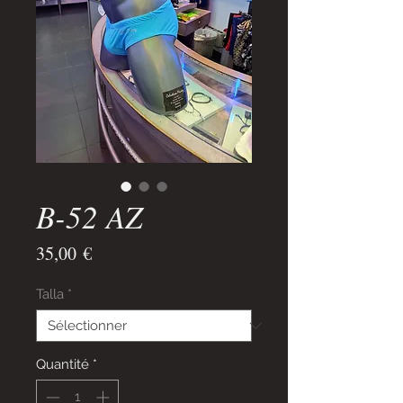
B-52 AZ
Prix
35,00 €
Talla
*
Quantité
*