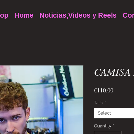
op
Home
Noticias,Videos y Reels
Con
CAMISA
Price
€110.00
Talla
*
Select
Quantity
*