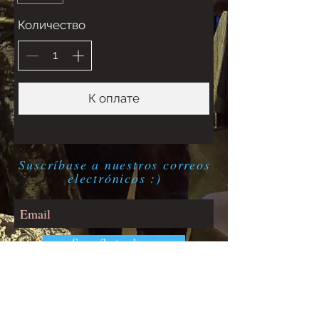
Количество
К оплате
Suscríbase a nuestros correos
electrónicos :)
Suscríbete ahora
Contacto