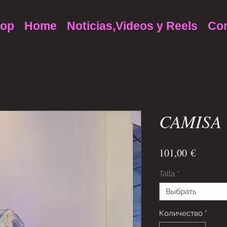
op
Home
Noticias,Videos y Reels
Con
CAMISA
Цена
101,00 €
Talla
*
Выбрать
Количество
*